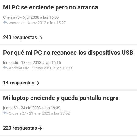
Mi PC se enciende pero no arranca
Chema73
-
5 jul 2008 a las 16:05
wosen el
-
4 nov 2013 a las 15:27
243 respuestas
Por qué mi PC no reconoce los dispositivos USB
lemendu
-
13 oct 2013 a las 16:15
AndreaCCM
-
9 may 2020 a las 18:03
14 respuestas
Mi laptop enciende y queda pantalla negra
juanjo69
-
24 dic 2008 a las 19:39
Clovers27
-
21 ene 2023 a las 23:52
220 respuestas