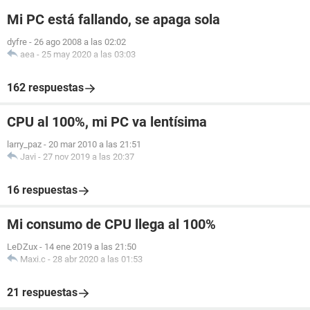
Mi PC está fallando, se apaga sola
dyfre
-
26 ago 2008 a las 02:02
aea
-
25 may 2020 a las 03:03
162 respuestas
CPU al 100%, mi PC va lentísima
larry_paz
-
20 mar 2010 a las 21:51
Javi
-
27 nov 2019 a las 20:37
16 respuestas
Mi consumo de CPU llega al 100%
LeDZux
-
14 ene 2019 a las 21:50
Maxi.c
-
28 abr 2020 a las 01:53
21 respuestas