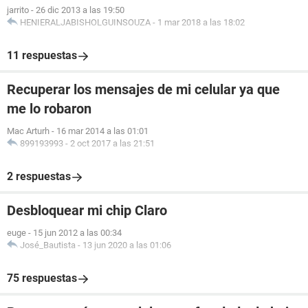
jarrito
-
26 dic 2013 a las 19:50
HENIERALJABISHOLGUINSOUZA
-
1 mar 2018 a las 18:02
11 respuestas
Recuperar los mensajes de mi celular ya que
me lo robaron
Mac Arturh
-
16 mar 2014 a las 01:01
899193993
-
2 oct 2017 a las 21:51
2 respuestas
Desbloquear mi chip Claro
euge
-
15 jun 2012 a las 00:34
José_Bautista
-
13 jun 2020 a las 01:06
75 respuestas