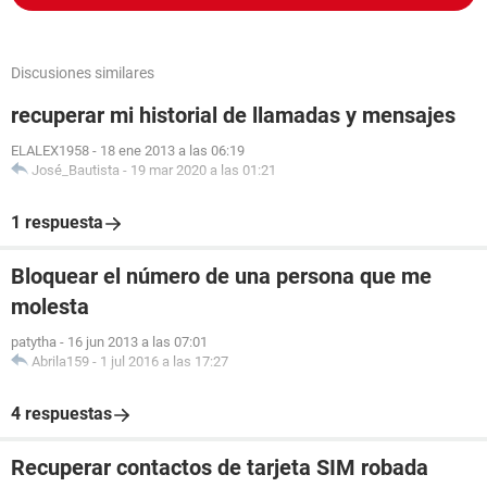
Discusiones similares
recuperar mi historial de llamadas y mensajes
ELALEX1958
-
18 ene 2013 a las 06:19
José_Bautista
-
19 mar 2020 a las 01:21
1 respuesta
Bloquear el número de una persona que me
molesta
patytha
-
16 jun 2013 a las 07:01
Abrila159
-
1 jul 2016 a las 17:27
4 respuestas
Recuperar contactos de tarjeta SIM robada