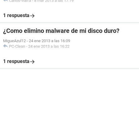
Carlos-vialfa
-
8 mar 2013 a las 17:19
1 respuesta
¿Como elimino malware de mi disco duro?
MigueAzul12
-
24 ene 2013 a las 16:09
PC-Clean
-
24 ene 2013 a las 16:22
1 respuesta