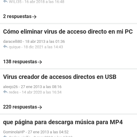
WILI35
-
16 abr 2018 a las 16:48
2 respuestas
Cómo eliminar virus de acceso directo en mi PC
daracelli80
-
18 abr 2013 a las 01:36
quique
-
18 dic 2021 a las 14:43
138 respuestas
Virus creador de accesos directos en USB
aleejo26
-
27 ene 2013 a las 08:16
redes
-
14 abr 2020 a las 16:34
220 respuestas
que página para descarga música para MP4
GominolaHP
-
27 ene 2013 a las 04:52