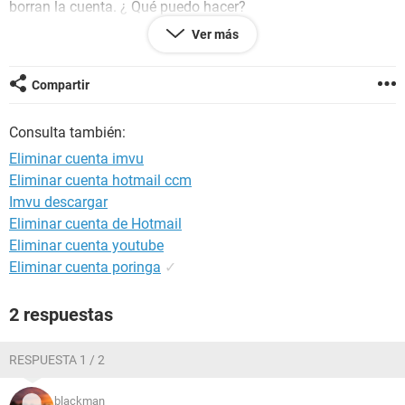
borran la cuenta. ¿ Qué puedo hacer?
Por cierto, tambien estube utilizando el imvuT3de no sé si
Ver más
habra sido por eso que imvu me expulsa... También intente
formatear el pc por si era un virus o algo, pero no me sirvio
de nada... Si me pueden ayudar se lo agradeceria
Compartir
muchisimo (:
Consulta también:
Eliminar cuenta imvu
Eliminar cuenta hotmail ccm
Imvu descargar
Eliminar cuenta de Hotmail
Eliminar cuenta youtube
Eliminar cuenta poringa
✓
2 respuestas
RESPUESTA 1 / 2
blackman