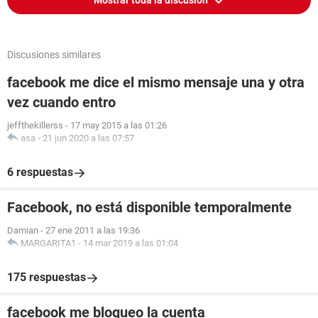
Mostrar toda la discusión
LOS AGRADESCO Y SI ME PUDIERAS EXPLICAR QUE
QUIERE DECIR ESTO "Gracias por tener paciencia mientras
verificamos tu cuenta. Nos pondremos en contacto contigo
cuando recibamos tu documento de identidad." GRASIAS
Discusiones similares
PIDO SU AYUDA !
facebook me dice el mismo mensaje una y otra
vez cuando entro
jeffthekillerss
-
17 may 2015 a las 01:26
asa
-
21 jun 2020 a las 07:57
6 respuestas
Facebook, no está disponible temporalmente
Damian
-
27 ene 2011 a las 19:36
MARGARITA1
-
14 mar 2019 a las 01:04
175 respuestas
facebook me bloqueo la cuenta