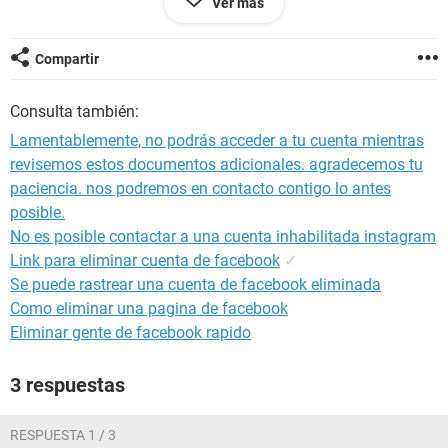
Ver más
encontre este sitio eh estado mandando lo emeil y me han
respondido dos veces con lo mismo Hola:
Compartir
Gracias por su mensaje. Estamos mejorando la forma en la
que recibimos comentarios para prestarle una mejor
Consulta también:
asistencia. Los siguientes enlaces le conducirán a más
información que le ayudará a solucionar su problema y a
Lamentablemente, no podrás acceder a tu cuenta mientras
informar sobre el mismo.
revisemos estos documentos adicionales. agradecemos tu
paciencia. nos podremos en contacto contigo lo antes
Problemas más comunes
posible.
* Advertencias y cuentas inhabilitadas:
No es posible contactar a una cuenta inhabilitada instagram
https://www.facebook.com/help/?topic=warnings
Link para eliminar cuenta de facebook
✓
Obtenga información sobre advertencias, bloqueo de
Se puede rastrear una cuenta de facebook eliminada
funciones, cuentas personales inhabilitadas o páginas de
Como eliminar una pagina de facebook
negocios inhabilitadas.
Eliminar gente de facebook rapido
* Seguridad:
https://www.facebook.com/help/?
topic=security
3 respuestas
Trate un problema de cuenta pirateada o comprometida,
denuncie conductas abusivas y conozca cómo mantener la
seguridad de su cuenta.
RESPUESTA 1 / 3