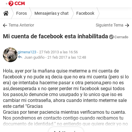
Foros
Mensajerías y chat
Facebook
Tema Anterior
Siguiente Tema
Mi cuenta de facebook esta inhabilitada
Cerrado
gimena123
- 27 feb 2013 a las 16:56
Juan gudiño -
21 feb 2017 a las 12:48
Hola, ayer por la mañana quise meterme a mi cuenta de
facebook y no pude xq decia que no era mi cuenta (pero si lo
era) qe intentaba hacerme pasar x otra persona,pero no es
asi,desesperada x no qerer perder mi facebook segui todos
los pasos,lo denuncie cmo usurpado y lo unico que iso es
cambiar mi contraseña, ahora cuando intento meterme sale
este cartel "Gracias
Gracias por tener paciencia mientras verificamos tu cuenta.
Nos pondremos en contacto contigo cuando recibamos tu
documento de identidad." no entiendo que quiere decir yo no
di mi documento no ce que mas hacer buusque en google y