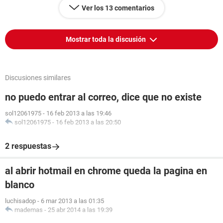
Ver los 13 comentarios
Mostrar toda la discusión
Discusiones similares
no puedo entrar al correo, dice que no existe
sol12061975
-
16 feb 2013 a las 19:46
sol12061975
-
16 feb 2013 a las 20:50
2 respuestas
al abrir hotmail en chrome queda la pagina en
blanco
luchisadop
-
6 mar 2013 a las 01:35
mademas
-
25 abr 2014 a las 19:39