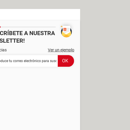
SCRÍBETE A NUESTRA
SLETTER!
cias
Ver un ejemplo