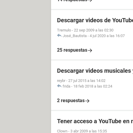
Descargar videos de YouTub
Tremulo
-
22 sep 2009 a las 02:30
José_Bautista
-
4 jul 2020 a las 16:07
25 respuestas
Descargar videos musicales 
reybr
-
27 jul 2015 a las 14:02
frida
-
18 feb 2018 a las 02:24
2 respuestas
Tener acceso a YouTube en m
Clown
-
3 abr 2009 a las 15:35