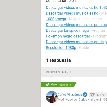
Consulta también:
Descargar vídeos musicales hd 10
Descargar videos musicales hd
- Me
1080pmega
- Mejores respuestas
Descargar videos musicales para u
Descargar kmspico mega
- Programa
Pokemon negro descargar
- Program
Descargar videos musicales gratis 
Resolucion 1080p
- Guide
1 respuesta
RESPUESTA 1 / 1
Mejor respuesta
Carlos Villagómez
278.797
Modificado por Carlos-vialfa el 21/0