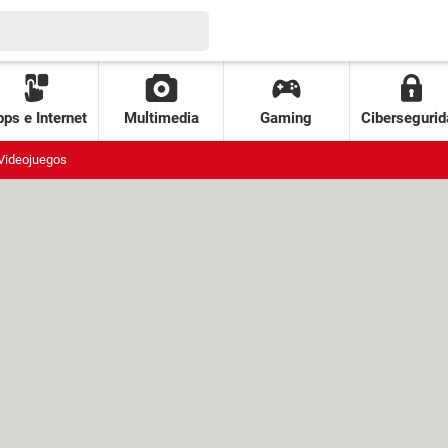
ps e Internet
Multimedia
Gaming
Cibersegurid
Videojuegos