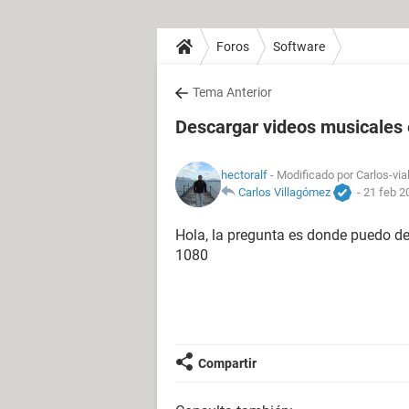
Foros
Software
Tema Anterior
Descargar videos musicales 
hectoralf
- Modificado por Carlos-via
Carlos Villagómez
-
21 feb 2
Hola, la pregunta es donde puedo de
1080
Compartir