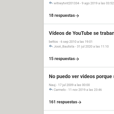
witneytvnt201334
-
9 ago 2019 a las 03:52
18 respuestas
Vídeos de YouTube se traban
bettos
-
6 sep 2010 a las 19:01
José_Bautista
-
31 jul 2020 a las 11:10
15 respuestas
No puedo ver videos porque 
Nauj
-
17 jul 2009 a las 00:00
Carmelo
-
11 nov 2019 a las 23:46
161 respuestas