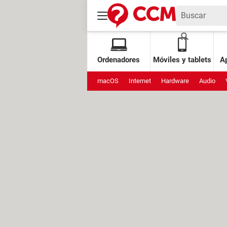
Ordenadores
Móviles y tablets
Ap
macOS
Internet
Hardware
Audio