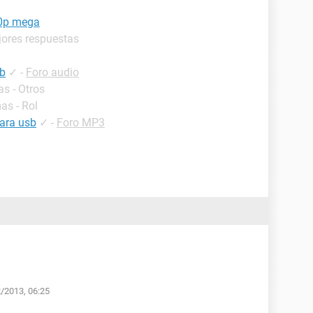
80p mega
jores respuestas
sb
✓
-
Foro audio
s - Otros
as - Rol
para usb
✓
-
Foro MP3
2/2013, 06:25