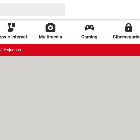
ps e Internet
Multimedia
Gaming
Cibersegurid
Videojuegos