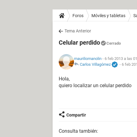
Foros
Móviles y tabletas
S
Tema Anterior
Celular perdido
Cerrado
mauriliomanolin
- 6 feb 2013 a las 0
Carlos Villagómez
-
6 feb 20
Hola,
quiero localizar un celular perdido
Compartir
Consulta también: