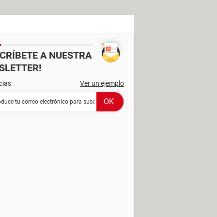
SCRÍBETE A NUESTRA
SLETTER!
cias
Ver un ejemplo