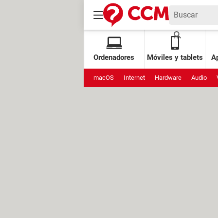
Ordenadores
Móviles y tablets
Ap
macOS
Internet
Hardware
Audio