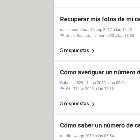
Recuperar mis fotos de mi ce
danielanatasha
-
10 sep 2017 a las 16:23
José_Bautista
-
7 mar 2020 a las 13:35
5 respuestas
Cómo averiguar un número de
Gabriel_4529
-
1 ago 2019 a las 05:04
Gt
-
17 abr 2023 a las 17:16
3 respuestas
Cómo saber un número de cel
martin
-
4 ago 2019 a las 05:54