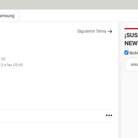
amsung
Siguiente Tema
¡SU
NEW
Noti
1:20
13 a las 05:49