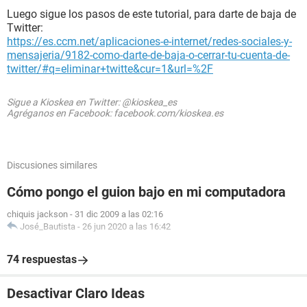
Luego sigue los pasos de este tutorial, para darte de baja de
Twitter:
https://es.ccm.net/aplicaciones-e-internet/redes-sociales-y-
mensajeria/9182-como-darte-de-baja-o-cerrar-tu-cuenta-de-
twitter/#q=eliminar+twitte&cur=1&url=%2F
Sigue a Kioskea en Twitter: @kioskea_es
Agréganos en Facebook: facebook.com/kioskea.es
Discusiones similares
Cómo pongo el guion bajo en mi computadora
chiquis jackson
-
31 dic 2009 a las 02:16
José_Bautista
-
26 jun 2020 a las 16:42
74 respuestas
Desactivar Claro Ideas