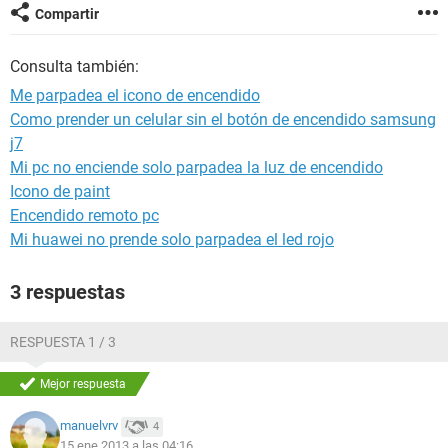
Compartir
Consulta también:
Me parpadea el icono de encendido
Como prender un celular sin el botón de encendido samsung
j7
Mi pc no enciende solo parpadea la luz de encendido
Icono de paint
Encendido remoto pc
Mi huawei no prende solo parpadea el led rojo
3 respuestas
RESPUESTA 1 / 3
Mejor respuesta
manuelvrv
4
15 ene 2013 a las 04:16