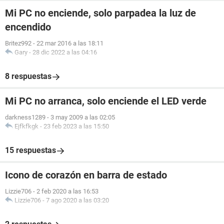
Mi PC no enciende, solo parpadea la luz de
encendido
Britez992
-
22 mar 2016 a las 18:11
Gary
-
28 dic 2022 a las 04:16
8 respuestas
Mi PC no arranca, solo enciende el LED verde
darkness1289
-
3 may 2009 a las 02:05
Ejfkfkgk
-
23 feb 2023 a las 15:50
15 respuestas
Icono de corazón en barra de estado
Lizzie706
-
2 feb 2020 a las 16:53
Lizzie706
-
7 ago 2020 a las 03:20