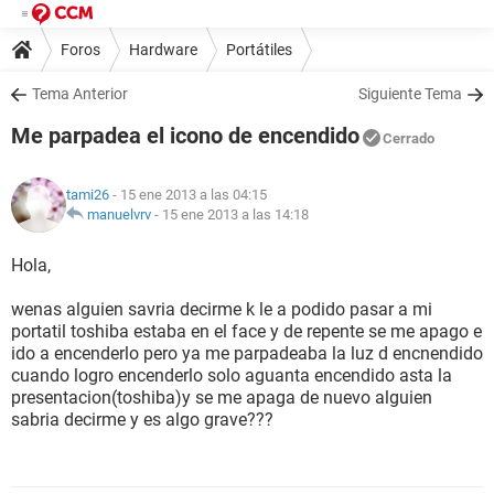
Foros
Hardware
Portátiles
Tema Anterior
Siguiente Tema
Me parpadea el icono de encendido
Cerrado
tami26
- 15 ene 2013 a las 04:15
manuelvrv
-
15 ene 2013 a las 14:18
Hola,
wenas alguien savria decirme k le a podido pasar a mi
portatil toshiba estaba en el face y de repente se me apago e
ido a encenderlo pero ya me parpadeaba la luz d encnendido
cuando logro encenderlo solo aguanta encendido asta la
presentacion(toshiba)y se me apaga de nuevo alguien
sabria decirme y es algo grave???