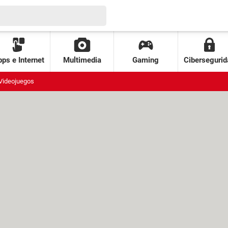
ps e Internet
Multimedia
Gaming
Cibersegurid
Videojuegos