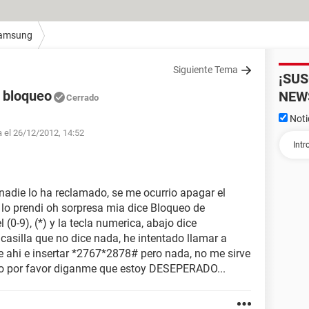
amsung
Siguiente Tema
¡SU
 bloqueo
NEW
Cerrado
Noti
a el 26/12/2012, 14:52
adie lo ha reclamado, se me ocurrio apagar el
o lo prendi oh sorpresa mia dice Bloqueo de
(0-9), (*) y la tecla numerica, abajo dice
casilla que no dice nada, he intentado llamar a
e ahi e insertar *2767*2878# pero nada, no me sirve
rlo por favor diganme que estoy DESEPERADO...