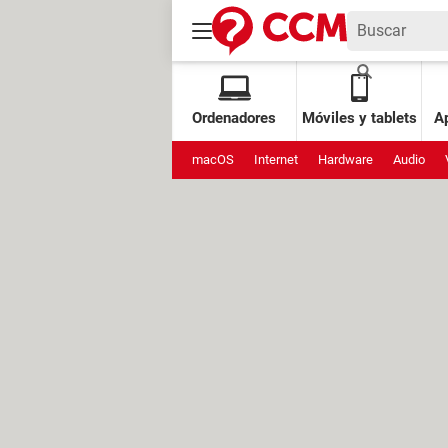
Ordenadores
Móviles y tablets
Ap
macOS
Internet
Hardware
Audio