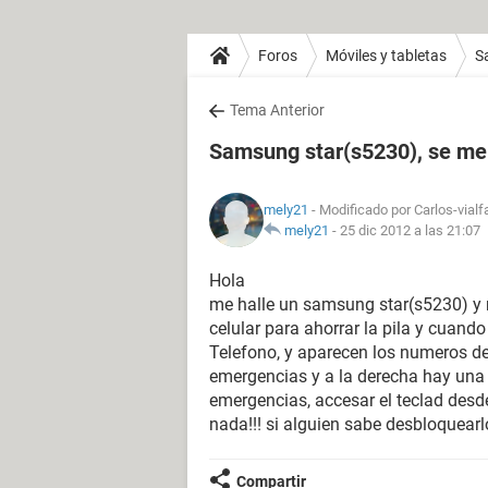
Foros
Móviles y tabletas
S
Tema Anterior
Samsung star(s5230), se me
mely21
- Modificado por Carlos-vialf
mely21
-
25 dic 2012 a las 21:07
Hola
me halle un samsung star(s5230) y n
celular para ahorrar la pila y cuand
Telefono, y aparecen los numeros del 
emergencias y a la derecha hay una 
emergencias, accesar el teclad desd
nada!!! si alguien sabe desbloquea
Compartir