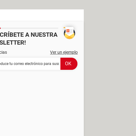
SCRÍBETE A NUESTRA
SLETTER!
cias
Ver un ejemplo