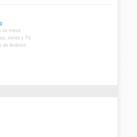
eo
s de mesa
as, series y TV
s de Android