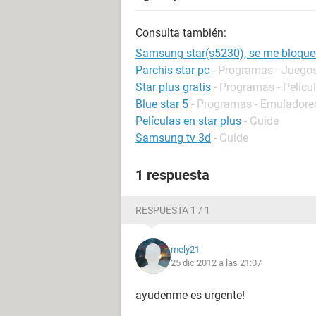
Consulta también:
Samsung star(s5230), se me bloqu
Parchis star pc
- Programas - Juego
Star plus gratis
- Programas - Películ
Blue star 5
- Programas - Emuladore
Películas en star plus
- Guide
Samsung tv 3d
- Guide
1 respuesta
RESPUESTA 1 / 1
mely21
25 dic 2012 a las 21:07
ayudenme es urgente!