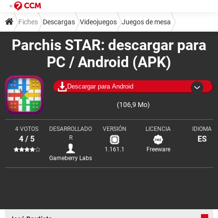
Fiches
Descargas
Videojuegos
Juegos de mesa
Parchis STAR: descargar para
PC / Android (APK)
Descargar para Android
(106,9 Mo)
4 VOTOS
DESARROLLADO
VERSIÓN
LICENCIA
IDIOMA
4 / 5
R
ES
1.161.1
Freeware
Gameberry Labs