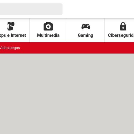
ps e Internet
Multimedia
Gaming
Cibersegurid
Videojuegos