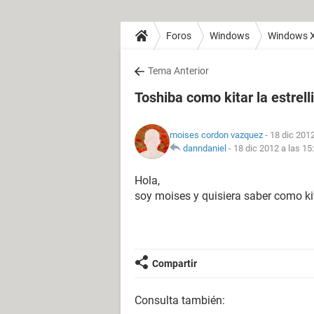
Foros
Windows
Windows 
Tema Anterior
Toshiba como kitar la estrel
moises cordon vazquez
- 18 dic 2012
danndaniel
-
18 dic 2012 a las 15
Hola,
soy moises y quisiera saber como kit
Compartir
Consulta también: