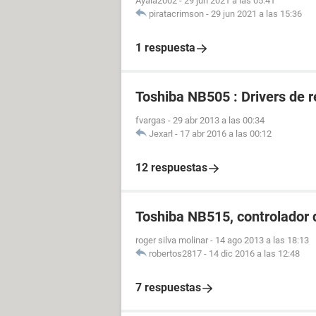
Ayala2002
-
29 jun 2021 a las 05:41
piratacrimson
-
29 jun 2021 a las 15:36
1 respuesta
Toshiba NB505 : Drivers de r
fvargas
-
29 abr 2013 a las 00:34
Jexarl
-
17 abr 2016 a las 00:12
12 respuestas
Toshiba NB515, controlador 
roger silva molinar
-
14 ago 2013 a las 18:13
robertos2817
-
14 dic 2016 a las 12:48
7 respuestas