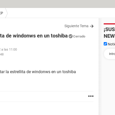
XP
Siguiente Tema
¡SU
lita de windonws en un toshiba
NEW
Cerrado
Noti
 a las 11:00
:48
ar la estrellita de windonws en un toshiba