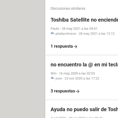
Discusiones similares
Toshiba Satellite no enciende
Paolo
-
28 may 2021 a las 09:41
piratacrimson
-
28 may 2021 a las 12:12
1 respuesta
no encuentro la @ en mi tec
Win
-
16 may 2009 a las 02:03
jose
-
23 nov 2020 a las 17:22
3 respuestas
Ayuda no puedo salir de Toshi