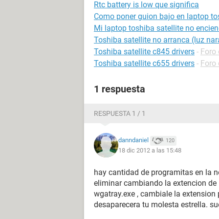
Rtc battery is low que significa
Como poner guion bajo en laptop to
Mi laptop toshiba satellite no encie
Toshiba satellite no arranca (luz na
Toshiba satellite c845 drivers
-
Foro 
Toshiba satellite c655 drivers
-
Foro 
1 respuesta
RESPUESTA 1 / 1
danndaniel
120
18 dic 2012 a las 15:48
hay cantidad de programitas en la n
eliminar cambiando la extencion de 
wgatray.exe , cambiale la extension p
desaparecera tu molesta estrella. sue