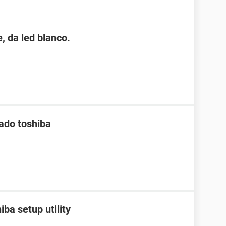
, da led blanco.
lado toshiba
ba setup utility