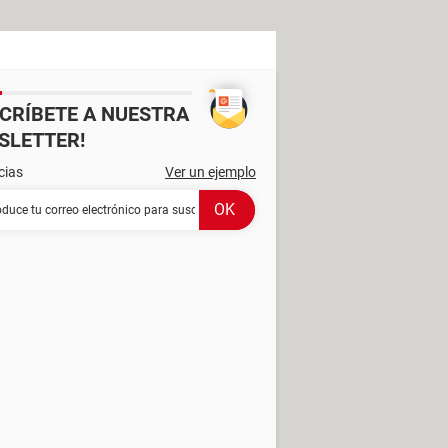
SCRÍBETE A NUESTRA
SLETTER!
cias
Ver un ejemplo