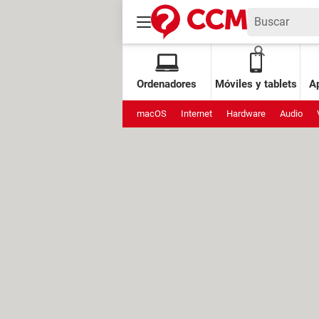
Ordenadores
Móviles y tablets
Ap
macOS
Internet
Hardware
Audio