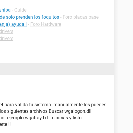
shiba
- Guide
nde solo prenden los foquitos
-
Foro placas base
ranja) ayuda !
-
Foro Hardware
drivers
drivers
et para valida tu sistema. manualmente los puedes
los siguientes archivos Buscar wgalogon.dll
or ejemplo wgatray.txt. reinicias y listo
rte !!