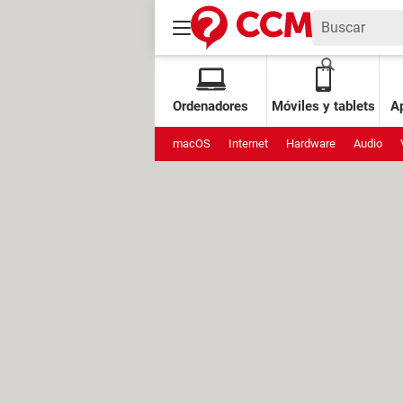
Ordenadores
Móviles y tablets
Ap
macOS
Internet
Hardware
Audio