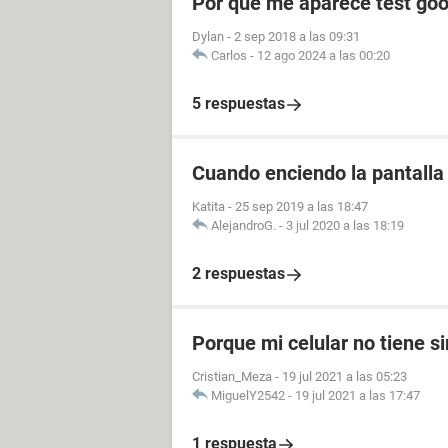
Por qué me aparece test goo
Dylan
-
2 sep 2018 a las 09:31
Carlos
-
12 ago 2024 a las 00:20
5 respuestas
Cuando enciendo la pantalla 
Katita
-
25 sep 2019 a las 18:47
AlejandroG.
-
3 jul 2020 a las 18:19
2 respuestas
Porque mi celular no tiene si
Cristian_Meza
-
19 jul 2021 a las 05:23
MiguelY2542
-
19 jul 2021 a las 17:47
1 respuesta