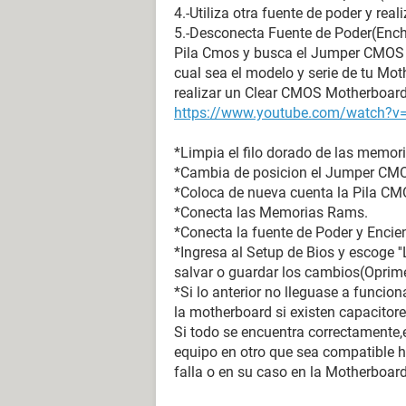
4.-Utiliza otra fuente de poder y real
5.-Desconecta Fuente de Poder(Ench
Pila Cmos y busca el Jumper CMOS 
cual sea el modelo y serie de tu Mo
realizar un Clear CMOS Motherboard mo
https://www.youtube.com/watch?v
*Limpia el filo dorado de las memor
*Cambia de posicion el Jumper CMOS
*Coloca de nueva cuenta la Pila CMO
*Conecta las Memorias Rams.
*Conecta la fuente de Poder y Encie
*Ingresa al Setup de Bios y escoge 
salvar o guardar los cambios(Oprime 
*Si lo anterior no lleguase a funcio
la motherboard si existen capacitor
Si todo se encuentra correctamente,
equipo en otro que sea compatible h
falla o en su caso en la Motherboard