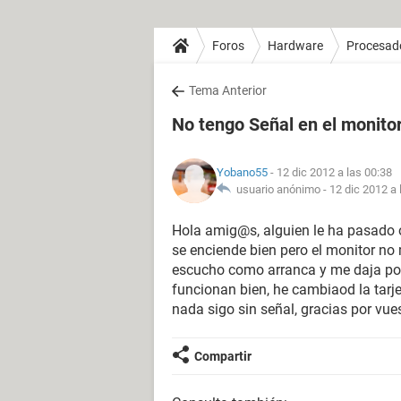
Foros
Hardware
Procesad
Tema Anterior
No tengo Señal en el monito
Yobano55
- 12 dic 2012 a las 00:38
usuario anónimo -
12 dic 2012 a 
Hola amig@s, alguien le ha pasado o 
se enciende bien pero el monitor no 
escucho como arranca y me daja pone
funcionan bien, he cambiaod la tarje
nada sigo sin señal, gracias por vue
Compartir