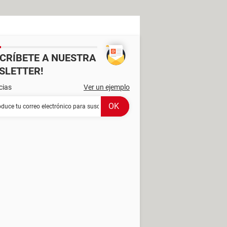
SCRÍBETE A NUESTRA
SLETTER!
cias
Ver un ejemplo