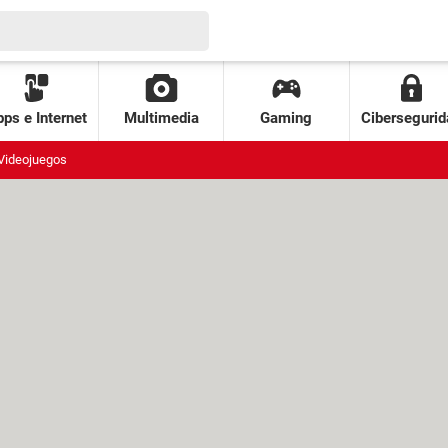
ps e Internet
Multimedia
Gaming
Cibersegurid
Videojuegos