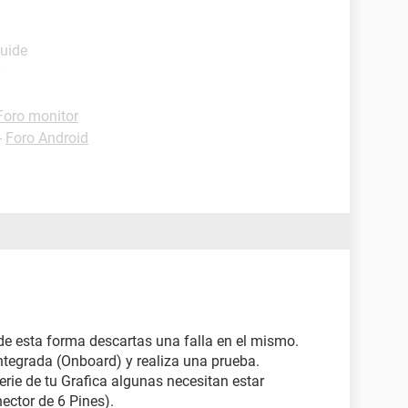
Guide
Foro monitor
-
Foro Android
,de esta forma descartas una falla en el mismo.
Integrada (Onboard) y realiza una prueba.
rie de tu Grafica algunas necesitan estar
ector de 6 Pines).