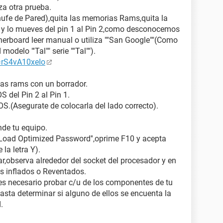
iza otra prueba.
ufe de Pared),quita las memorias Rams,quita la
y lo mueves del pin 1 al Pin 2,como desconocemos
therboard leer manual o utiliza ""San Google""(Como
delo "'Tal"" serie ""Tal"").
=rS4vA10xeIo
ias rams con un borrador.
 del Pin 2 al Pin 1.
S.(Asegurate de colocarla del lado correcto).
nde tu equipo.
''Load Optimized Password'',oprime F10 y acepta
la letra Y).
nar,observa alrededor del socket del procesador y en
es inflados o Reventados.
es necesario probar c/u de los componentes de tu
asta determinar si alguno de ellos se encuenta la
.