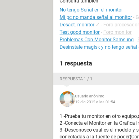
Consulta también:
No tengo Señal en el monitor
Mi pc no manda señal al monitor
- 
Desact. monitor
✓
-
Foro procesador
Test good monitor
-
Foro monitor
Problemas Con Monitor Samsung
-
Desinstale magisk y no tengo señal
1 respuesta
RESPUESTA 1 / 1
usuario anónimo
12 dic 2012 a las 01:54
1.-Prueba tu monitor en otro equipo
2.-Conecta el Monitor en la Grafica 
3.-Desconosco cual es el modelo y se
conectadas a la fuente de poder(Con