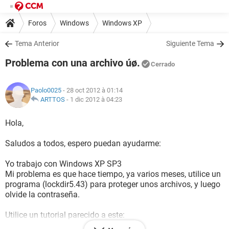
Foros
Windows
Windows XP
Tema Anterior
Siguiente Tema
Problema con una archivo úø.
Cerrado
Paolo0025
- 28 oct 2012 à 01:14
ARTTOS
-
1 dic 2012 à 04:23
Hola,
Saludos a todos, espero puedan ayudarme:
Yo trabajo con Windows XP SP3
Mi problema es que hace tiempo, ya varios meses, utilice un
programa (lockdir5.43) para proteger unos archivos, y luego
olvide la contraseña.
Utilice un tutorial parecido a este:
https://www.youtube.com/watch?v=wLhj2RC5Jvc