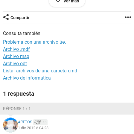
Ver más
Pero algo salio mal, porque llego hasta un archivo llamado:
úø.
Compartir
Me dice que no lo puedo abrir porque no es la ruta o no
existe. En el video aparece en el minuto 1:39 exactamente
Consulta también:
pero acompañado a otro archivo: System.db (este ultimo a
mi no me aparece)
Problema con una archivo úø.
Archivo .mdf
Por ahí leí que mi archivo se malogro totalmente, que ya lo
Archivo msg
perdí, espero me puedan ayudar con este deseo recuperar mi
archivo.
Archivo odt
Listar archivos de una carpeta cmd
Gracias
Archivo de informatica
1 respuesta
RÉPONSE 1 / 1
ARTTOS
15
1 dic 2012 à 04:23