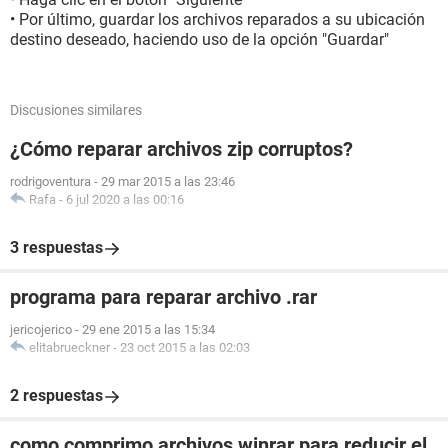
• Por último, guardar los archivos reparados a su ubicación
destino deseado, haciendo uso de la opción "Guardar"
Discusiones similares
¿Cómo reparar archivos zip corruptos?
rodrigoventura
-
29 mar 2015 a las 23:46
Rafa
-
6 jul 2020 a las 00:16
3 respuestas
programa para reparar archivo .rar
jericojerico
-
29 ene 2015 a las 15:34
elitabrueckner
-
23 oct 2015 a las 02:03
2 respuestas
como comprimo archivos winrar para reducir el