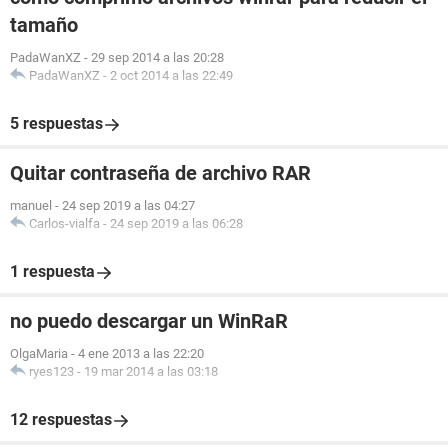
tamaño
PadaWanXZ
-
29 sep 2014 a las 20:28
PadaWanXZ
-
2 oct 2014 a las 22:49
5 respuestas
Quitar contraseña de archivo RAR
manuel
-
24 sep 2019 a las 04:27
Carlos-vialfa
-
24 sep 2019 a las 06:28
1 respuesta
no puedo descargar un WinRaR
OlgaMaria
-
4 ene 2013 a las 22:20
ryes123
-
19 mar 2014 a las 03:18
12 respuestas