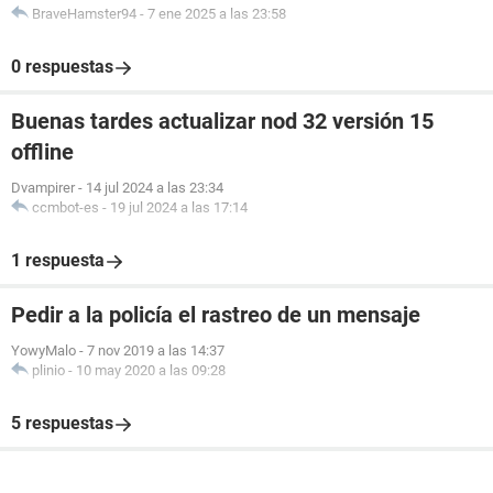
BraveHamster94
-
7 ene 2025 a las 23:58
0 respuestas
Buenas tardes actualizar nod 32 versión 15
offline
Dvampirer
-
14 jul 2024 a las 23:34
ccmbot-es
-
19 jul 2024 a las 17:14
1 respuesta
Pedir a la policía el rastreo de un mensaje
YowyMalo
-
7 nov 2019 a las 14:37
plinio
-
10 may 2020 a las 09:28
5 respuestas