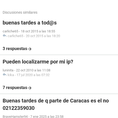
Discusiones similares
buenas tardes a tod@s
carliche65
-
18 oct 2015 a las 18:55
carliche65
-
20 oct 2015 a las 18:20
3 respuestas
Pueden localizarme por mi ip?
luninita
-
22 oct 2010 a las 11:08
kika
-
17 jul 2020 a las 07:32
7 respuestas
Buenas tardes de q parte de Caracas es el no
02122359030
BraveHamster94
-
7 ene 2025 a las 23:58