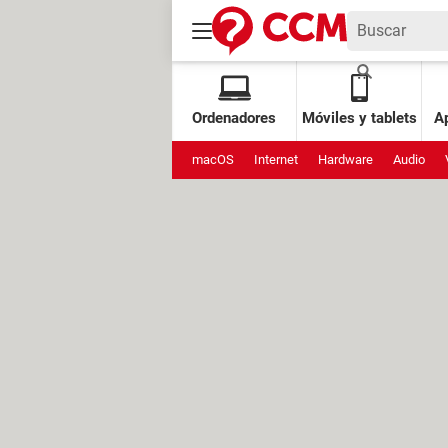
Ordenadores
Móviles y tablets
Ap
macOS
Internet
Hardware
Audio