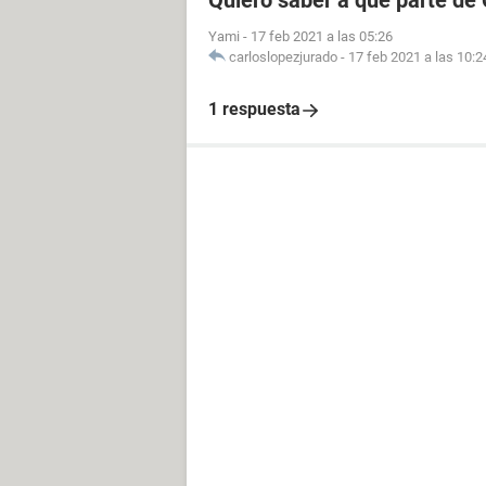
Quiero saber a qué parte de
Yami
-
17 feb 2021 a las 05:26
carloslopezjurado
-
17 feb 2021 a las 10:2
1 respuesta