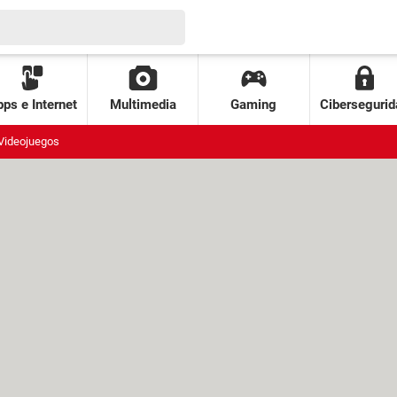
ps e Internet
Multimedia
Gaming
Cibersegurid
Videojuegos