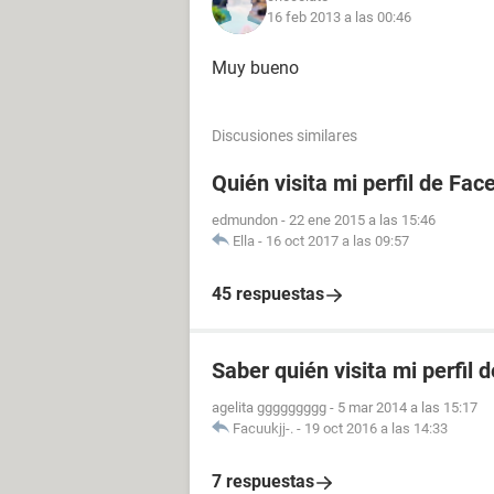
16 feb 2013 a las 00:46
Muy bueno
Discusiones similares
Quién visita mi perfil de Fa
edmundon
-
22 ene 2015 a las 15:46
Ella
-
16 oct 2017 a las 09:57
45 respuestas
Saber quién visita mi perfil 
agelita ggggggggg
-
5 mar 2014 a las 15:17
Facuukjj-.
-
19 oct 2016 a las 14:33
7 respuestas