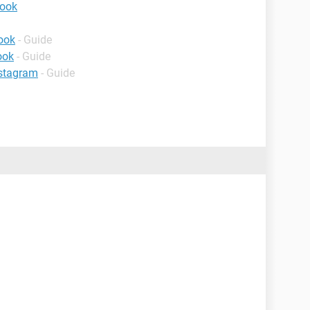
book
ook
- Guide
ook
- Guide
nstagram
- Guide