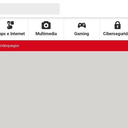
ps e Internet
Multimedia
Gaming
Cibersegurid
Videojuegos