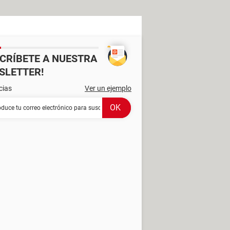
SCRÍBETE A NUESTRA
SLETTER!
cias
Ver un ejemplo