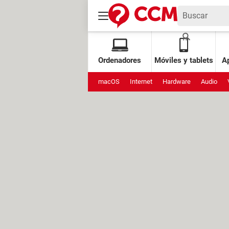
Ordenadores
Móviles y tablets
Ap
macOS
Internet
Hardware
Audio