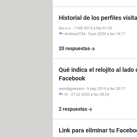
Historial de los perfiles vis
lau.u.u.
-
1 feb 2013 a las 01:25
AndreaCCM
-
5 jun 2020 a las 18:17
20 respuestas
Qué indica el relojito al lad
Facebook
wendyguevara
-
9 sep 2019 a las 20:17
Ki
-
27 jul 2020 a las 08:24
2 respuestas
Link para eliminar tu Facebo