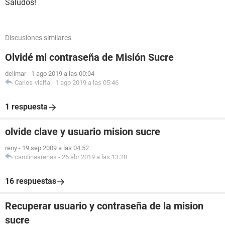
Saludos!
Discusiones similares
Olvidé mi contraseña de Misión Sucre
delimar
-
1 ago 2019 a las 00:04
Carlos-vialfa
-
1 ago 2019 a las 05:46
1 respuesta
olvide clave y usuario mision sucre
reny
-
19 sep 2009 a las 04:52
carolinaarenas
-
26 abr 2019 a las 13:28
16 respuestas
Recuperar usuario y contraseña de la mision
sucre