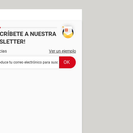
SCRÍBETE A NUESTRA
SLETTER!
cias
Ver un ejemplo