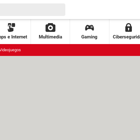
ps e Internet
Multimedia
Gaming
Cibersegurid
Videojuegos