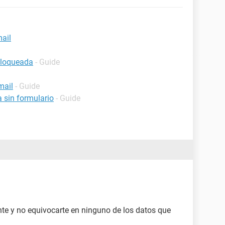
ail
bloqueada
- Guide
mail
- Guide
 sin formulario
- Guide
nte y no equivocarte en ninguno de los datos que