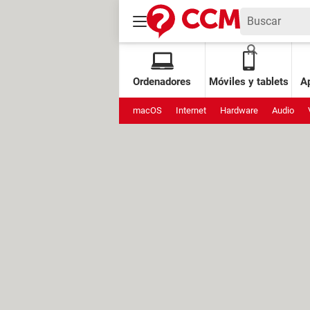
Ordenadores
Móviles y tablets
Ap
macOS
Internet
Hardware
Audio