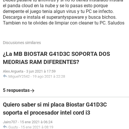
el panda cloud en la nube y se lo pasas esto porque
derrepente el juego tenia algun virus y tu PC se infecto.
Descarga e instala el superantyspaware y busca bichos.
Tambien no te olvides de limpiar con cleaner tu PC. Saludos
Discusiones similares
¿La MB BIOSTAR G41D3C SOPORTA DOS
MEORIAS RAM DIFERENTES?
Alex.Argueta
-
3 jun 2021 à 17:59
MiguelY2542
-
19 ago 2021 à 22:28
5 respuestas
Quiero saber si mi placa Biostar G41D3C
soporta el procesador intel cord i3
Jairo707
-
15 ene 2021 à 06:24
Guuty
-
15 ene 2021 à 08:19