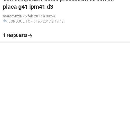
placa g41 ipm41 d3
marcovnzla
-
5 feb 2017 à 00:54
LORDJULITO
-
6 feb 2017 à 17:43
1 respuesta