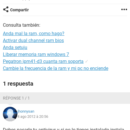
Compartir
Consulta también:
Anda mal la ram, como hago?
Activar dual channel ram bios
Anda setuju
Liberar memoria ram windows 7
Pegatron ipm41-d3 cuanta ram soporta
✓
Cambie la frecuencia de la ram y mi pc no enciende
1 respuesta
RÉPONSE 1 / 1
jhonnysan
4 ago 2012 à 20:56
Debes pasarle tu antivirus y si no lo tienes instalado instala