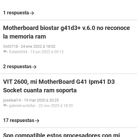
1 respuesta
Motherboard biostar g41d3+ v.6.0 no reconoce
la memoria ram
Ost2718
-
24 ene 2022 à 18:02
Solaire934
-
13 jun 2022 à 05:12
2 respuestas
VIT 2600, mi MotherBoard G41 Ipm41 D3
Socket cuanta ram soporta
joseleal14
-
19 mar 2020 à 20:25
gabrielcastellar
-
22 nov 2023 à 18:20
17 respuestas
Son compatible estos procesadores con mi