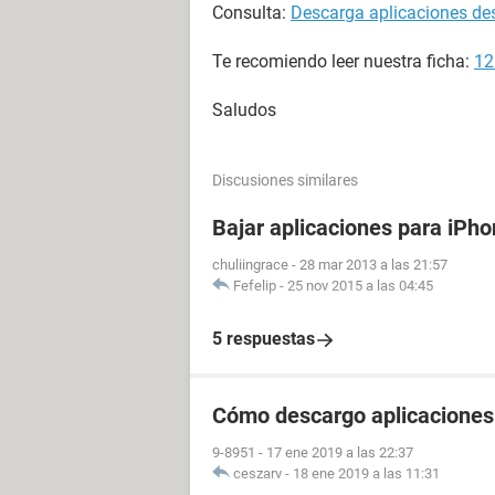
Consulta:
Descarga aplicaciones des
Te recomiendo leer nuestra ficha:
12
Saludos
Discusiones similares
Bajar aplicaciones para iPho
chuliingrace
-
28 mar 2013 a las 21:57
Fefelip
-
25 nov 2015 a las 04:45
5 respuestas
Cómo descargo aplicaciones
9-8951
-
17 ene 2019 a las 22:37
ceszarv
-
18 ene 2019 a las 11:31