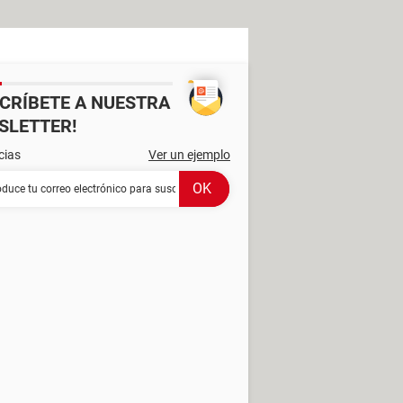
SCRÍBETE A NUESTRA
SLETTER!
cias
Ver un ejemplo