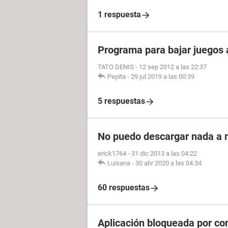
1 respuesta
Programa para bajar juegos 
TATO DENIS
-
12 sep 2012 a las 22:37
Pepita
-
29 jul 2019 a las 00:39
5 respuestas
No puedo descargar nada a 
erick1764
-
31 dic 2013 a las 04:22
Luisana
-
30 abr 2020 a las 04:34
60 respuestas
Aplicación bloqueada por co