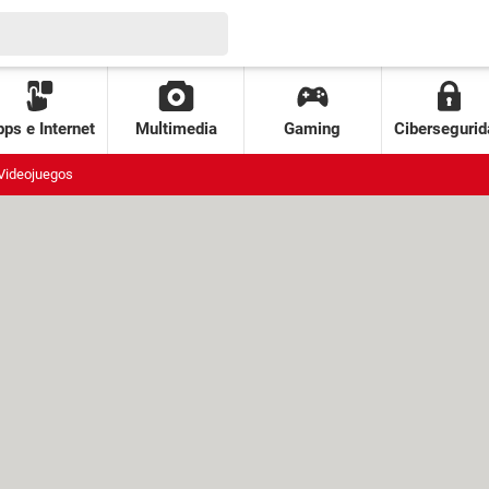
ps e Internet
Multimedia
Gaming
Cibersegurid
Videojuegos