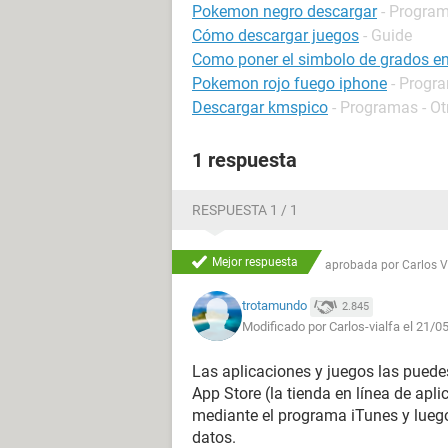
Pokemon negro descargar
- Program
Cómo descargar juegos
- Guide
Como poner el simbolo de grados e
Pokemon rojo fuego iphone
- Progra
Descargar kmspico
- Programas - Ot
1 respuesta
RESPUESTA 1 / 1
Mejor respuesta
aprobada por
Carlos 
trotamundo
2.845
Modificado por Carlos-vialfa el 21/0
Las aplicaciones y juegos las puede
App Store (la tienda en línea de apl
mediante el programa iTunes y luego 
datos.