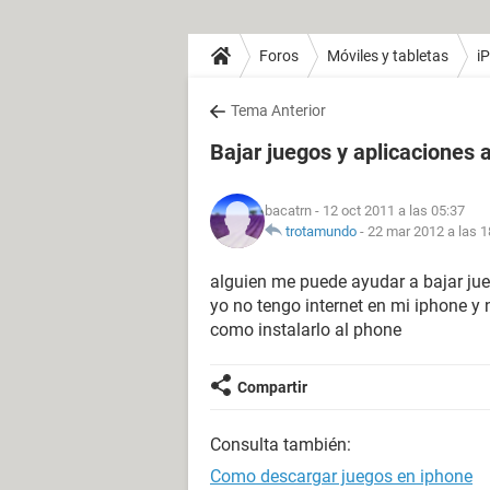
Foros
Móviles y tabletas
i
Tema Anterior
Bajar juegos y aplicaciones 
bacatrn
- 12 oct 2011 a las 05:37
trotamundo
-
22 mar 2012 a las 1
alguien me puede ayudar a bajar jueg
yo no tengo internet en mi iphone y
como instalarlo al phone
Compartir
Consulta también:
Como descargar juegos en iphone