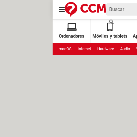
Ordenadores
Móviles y tablets
Ap
macOS
Internet
Hardware
Audio