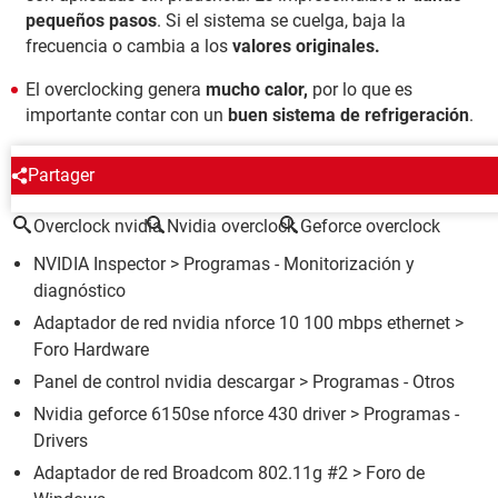
pequeños pasos
. Si el sistema se cuelga, baja la
frecuencia o cambia a los
valores originales.
El overclocking genera
mucho calor,
por lo que es
importante contar con un
buen sistema de refrigeración
.
ALREDEDOR DEL MISMO TEMA
Partager
Overclock nvidia
Nvidia overclock
Geforce overclock
NVIDIA Inspector
> Programas - Monitorización y
diagnóstico
Adaptador de red nvidia nforce 10 100 mbps ethernet
>
Foro Hardware
Panel de control nvidia descargar
> Programas - Otros
Nvidia geforce 6150se nforce 430 driver
> Programas -
Drivers
Adaptador de red Broadcom 802.11g #2
>
Foro de