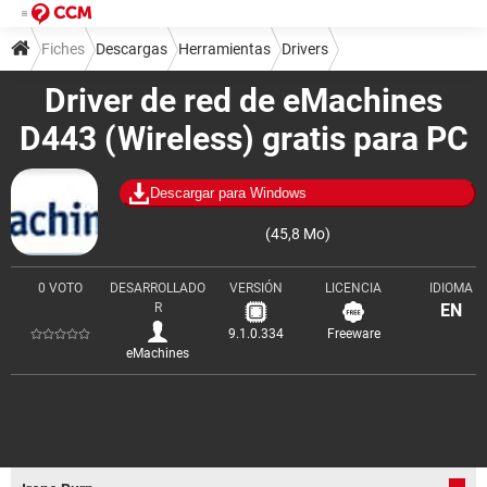
Fiches
Descargas
Herramientas
Drivers
Driver de red de eMachines
D443 (Wireless) gratis para PC
Descargar para Windows
(45,8 Mo)
0 VOTO
DESARROLLADO
VERSIÓN
LICENCIA
IDIOMA
R
EN
9.1.0.334
Freeware
eMachines