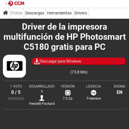
Fiches
Descargas
Herramientas
Drivers
Driver de la impresora
multifunción de HP Photosmart
C5180 gratis para PC
Descargar para Windows
(73,8 Mo)
1 VOTO
DESARROLLADO
VERSIÓN
LICENCIA
IDIOMA
0 / 5
R
EN
7.0.2a
Freeware
Hewlett-Packard