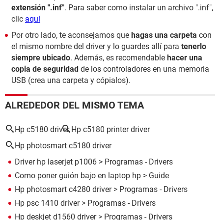
extensión ".inf
". Para saber como instalar un archivo ".inf",
clic
aquí
Por otro lado, te aconsejamos que
hagas una carpeta
con
el mismo nombre del driver y lo guardes allí para
tenerlo
siempre ubicado
. Además, es recomendable
hacer una
copia de seguridad
de los controladores en una memoria
USB (crea una carpeta y cópialos).
ALREDEDOR DEL MISMO TEMA
Hp c5180 driver
Hp c5180 printer driver
Hp photosmart c5180 driver
Driver hp laserjet p1006
> Programas - Drivers
Como poner guión bajo en laptop hp
> Guide
Hp photosmart c4280 driver
> Programas - Drivers
Hp psc 1410 driver
> Programas - Drivers
Hp deskjet d1560 driver
> Programas - Drivers