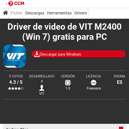
Fiches
Descargas
Herramientas
Drivers
Driver de video de VIT M2400
(Win 7) gratis para PC
Descargar para Windows
5 VOTOS
DESARROLLADO
VERSIÓN
LICENCIA
IDIOMA
4.3 / 5
R
ES
1.0
Freeware
VIT