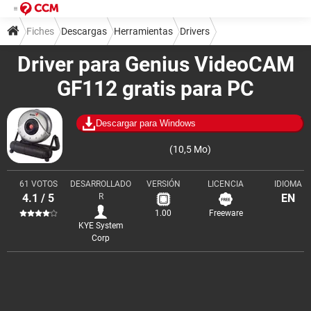
Fiches
Descargas
Herramientas
Drivers
Driver para Genius VideoCAM
GF112 gratis para PC
Descargar para Windows
(10,5 Mo)
61 VOTOS
DESARROLLADO
VERSIÓN
LICENCIA
IDIOMA
4.1 / 5
R
EN
1.00
Freeware
KYE System
Corp