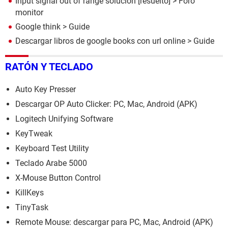
Input signal out of range solución
[resuelto] >
Foro
monitor
Google think
> Guide
Descargar libros de google books con url online
> Guide
RATÓN Y TECLADO
Auto Key Presser
Descargar OP Auto Clicker: PC, Mac, Android (APK)
Logitech Unifying Software
KeyTweak
Keyboard Test Utility
Teclado Arabe 5000
X-Mouse Button Control
KillKeys
TinyTask
Remote Mouse: descargar para PC, Mac, Android (APK)