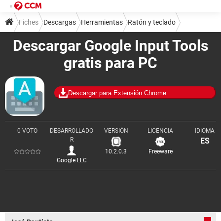
Fiches
Descargas
Herramientas
Ratón y teclado
Descargar Google Input Tools
gratis para PC
Descargar para Extensión Chrome
0 VOTO
DESARROLLADO
VERSIÓN
LICENCIA
IDIOMA
R
ES
10.2.0.3
Freeware
Google LLC