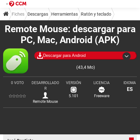
Fiches
Descargas
Herramientas
Ratón y teclado
Remote Mouse: descargar para
PC, Mac, Android (APK)
Descargar para Android
(43,4 Mo)
0 VOTO
DESARROLLADO
VERSIÓN
LICENCIA
IDIOMA
R
ES
5.101
Freeware
Remote Mouse