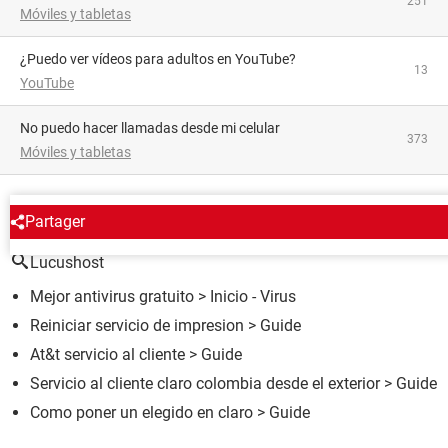
251
Móviles y tabletas
¿Puedo ver vídeos para adultos en YouTube?
13
YouTube
No puedo hacer llamadas desde mi celular
373
Móviles y tabletas
ALREDEDOR DEL MISMO TEMA
Partager
Lucushost
Mejor antivirus gratuito
> Inicio - Virus
Reiniciar servicio de impresion
> Guide
At&t servicio al cliente
> Guide
Servicio al cliente claro colombia desde el exterior
> Guide
Como poner un elegido en claro
> Guide