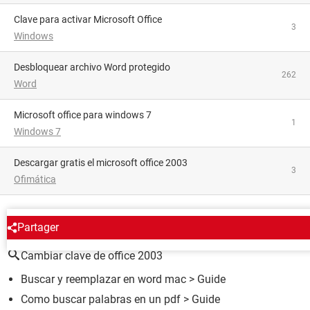
Clave para activar Microsoft Office
3
Windows
Desbloquear archivo Word protegido
262
Word
microsoft office para windows 7
1
Windows 7
descargar gratis el microsoft office 2003
3
Ofimática
ALREDEDOR DEL MISMO TEMA
Partager
Cambiar clave de office 2003
Buscar y reemplazar en word mac
> Guide
Como buscar palabras en un pdf
> Guide