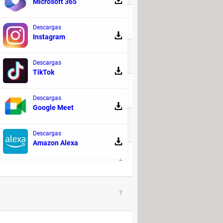
Microsoft 365
1
Descargas
Instagram
9
Descargas
TikTok
11
Descargas
Google Meet
55
Descargas
Amazon Alexa
2
7