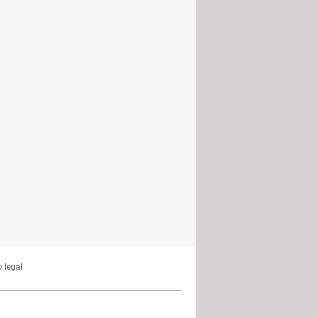
 minúsculas: en Word, Excel...
nOffice Writer: con y sin portada
irve, ejemplos, infografía...
rgenes en OpenOffice Writer
ías, bajar e instalar fuentes
escribir en OpenOffice Writer
ce: gratis, para Mac, PC, Linux
 Word a LibreOffice
o texto en LibreOffice Writer
ondo en OpenOffice Writer
 legal