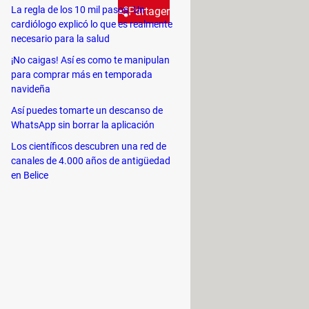
La regla de los 10 mil pasos. Un
Partager
cardiólogo explicó lo que es realmente
necesario para la salud
oint, Excel u otra aplicación
¡No caigas! Así es como te manipulan
para comprar más en temporada
e proceso dura más o menos
navideña
muy fácil: ¡sigue leyendo!
Así puedes tomarte un descanso de
WhatsApp sin borrar la aplicación
Los científicos descubren una red de
canales de 4.000 años de antigüedad
. Además, es el mismo procedimiento
en Belice
ft 365 o si sigues usando versiones
ta aplicación
y haz clic en
aparezca la pantalla de inicio.