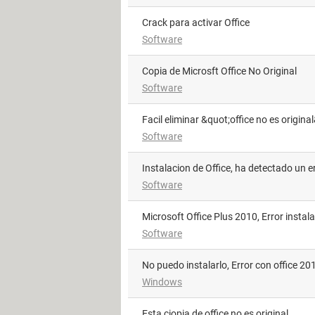
Crack para activar Office
Software
Copia de Microsft Office No Original
Software
facil eliminar &quot;office no es origina
Software
instalacion de Office, ha detectado un e
Software
Microsoft Office Plus 2010, Error instal
Software
no puedo instalarlo, Error con office 20
Windows
esta ciopia de office no es original