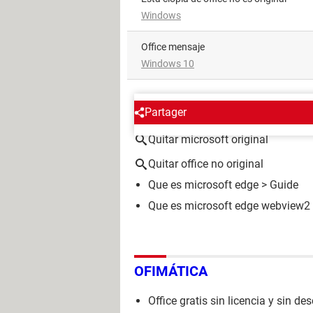
Windows
office mensaje
Windows 10
ALREDEDOR DEL MISMO T
Partager
Quitar microsoft original
Quitar office no original
Que es microsoft edge
> Guide
Que es microsoft edge webview2
OFIMÁTICA
Office gratis sin licencia y sin d