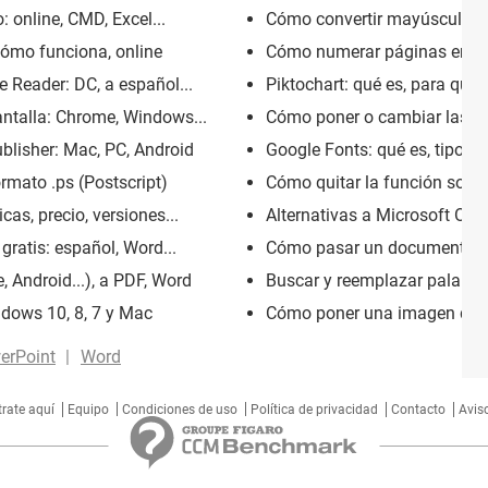
 online, CMD, Excel...
Cómo convertir mayúsculas a
cómo funciona, online
Cómo numerar páginas en Ope
Reader: DC, a español...
Piktochart: qué es, para qué s
antalla: Chrome, Windows...
Cómo poner o cambiar las má
blisher: Mac, PC, Android
Google Fonts: qué es, tipograf
ormato .ps (Postscript)
Cómo quitar la función sobre
cas, precio, versiones...
Alternativas a Microsoft Offi
 gratis: español, Word...
Cómo pasar un documento de
, Android...), a PDF, Word
Buscar y reemplazar palabras 
dows 10, 8, 7 y Mac
Cómo poner una imagen de f
erPoint
Word
trate aquí
Equipo
Condiciones de uso
Política de privacidad
Contacto
Aviso