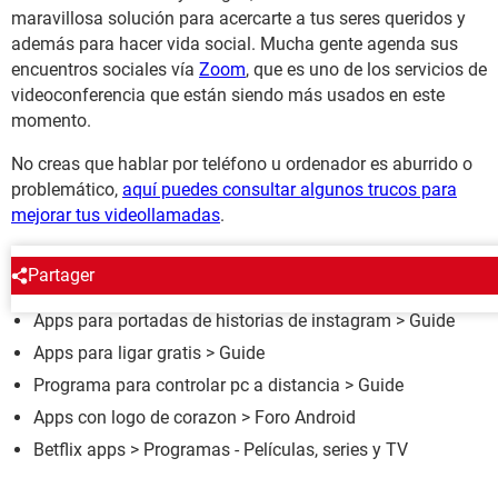
maravillosa solución para acercarte a tus seres queridos y
además para hacer vida social. Mucha gente agenda sus
encuentros sociales vía
Zoom
, que es uno de los servicios de
videoconferencia que están siendo más usados en este
momento.
No creas que hablar por teléfono u ordenador es aburrido o
problemático,
aquí puedes consultar algunos trucos para
mejorar tus videollamadas
.
ALREDEDOR DEL MISMO TEMA
Partager
Apps para portadas de historias de instagram
> Guide
Apps para ligar gratis
> Guide
Programa para controlar pc a distancia
> Guide
Apps con logo de corazon
>
Foro Android
Betflix apps
> Programas - Películas, series y TV