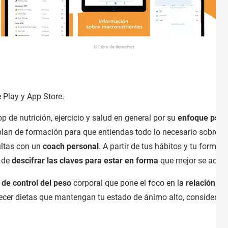
© Libre de derechos
 Play y App Store.
p de nutrición, ejercicio y salud en general por su
enfoque psico
 plan de formación para que entiendas todo lo necesario sobre t
ultas con un
coach personal
. A partir de tus hábitos y tu forma
a de
descifrar las claves para estar en forma
que mejor se adapt
de control del peso
corporal que pone el foco en la
relación qu
blecer dietas que mantengan tu estado de ánimo alto, considera