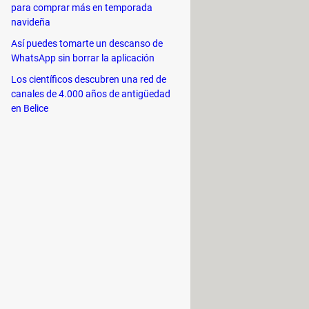
para comprar más en temporada
navideña
Así puedes tomarte un descanso de
WhatsApp sin borrar la aplicación
Los científicos descubren una red de
canales de 4.000 años de antigüedad
en Belice
s
. Para ello tendrás que ir rellenando