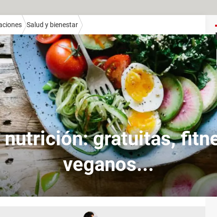
aciones
Salud y bienestar
nutrición: gratuitas, fitn
veganos...