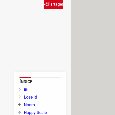
Partager
rgía y un buen estado físico.
nutrición que nos ayuden a
 la alimentación y aprender
nuación te presentamos nuestra
ÍNDICE
ista
 app
8Fi
Lose it!
Noom
Happy Scale