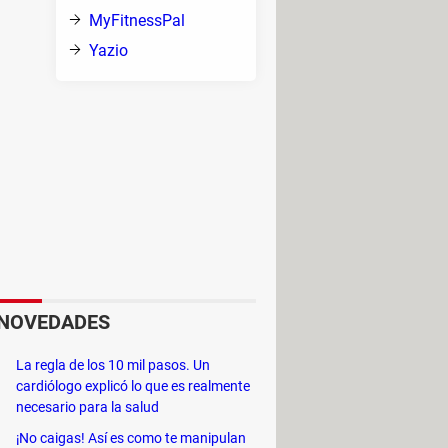
MyFitnessPal
Yazio
ción.
to
 vida más saludable.
ntas sobre tu situación de salud,
eos, tablas de ejercicios, sesiones
con duraciones de elaboración muy
más de diez minutos de preparación,
de actividades a realizar, por
NOVEDADES
La regla de los 10 mil pasos. Un
cardiólogo explicó lo que es realmente
sejos de alimentación. La
versión
necesario para la salud
.
¡No caigas! Así es como te manipulan