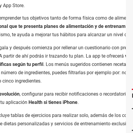
y App Store.
emprender tus objetivos tanto de forma física como de alimenta
onal que te presenta planes de alimentación y de entrenamien
 mismo, te ayuda a mejorar tus hábitos para alcanzar un nivel de
rgala y después comienza por rellenar un cuestionario con pregu
A partir de ahí podrás ir trazando tu plan. La app te ofrecerá
víd
icas según tu perfil
. Los menús sugeridos contienen recetas 
 número de ingredientes, puedes filtrarlas por ejemplo por: no 
cinco ingredientes.
evolución
, configurar para recibir notificaciones o recordatorios 
 tu aplicación
Health si tienes iPhone
.
luye tablas de ejercicios para realizar solo, además de los con
e dietas personalizadas y servicios de entrenamiento exclusivos