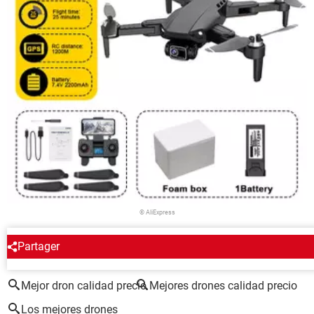
© AliExpress
Partager
ALREDEDOR DEL MISMO TEMA
Mejor dron calidad precio
Mejores drones calidad precio
Los mejores drones