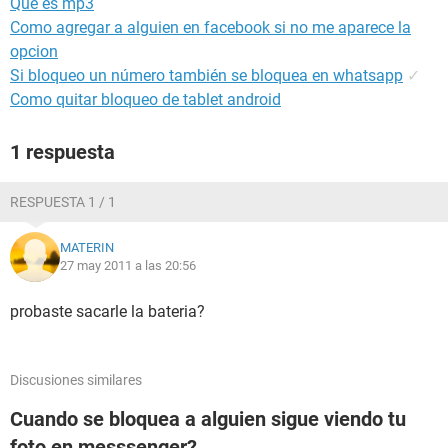
Que es mp3
Como agregar a alguien en facebook si no me aparece la
opcion
Si bloqueo un número también se bloquea en whatsapp
✓
Como quitar bloqueo de tablet android
1 respuesta
RESPUESTA 1 / 1
MATERIN
27 may 2011 a las 20:56
probaste sacarle la bateria?
Discusiones similares
Cuando se bloquea a alguien sigue viendo tu
foto en messsenger?