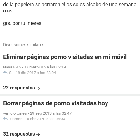
de la papelera se borraron ellos solos alcabo de una semana
o asi
grs. por tu interes
Discusiones similares
Eliminar páginas porno visitadas en mi móvil
Naya1616
-
17 mar 2015 a las 02:19
Si
-
18 dic 2017 a las 23:04
22 respuestas
Borrar páginas de porno visitadas hoy
venicio torres
-
29 sep 2013 a las 02:47
Tinmar
-
14 abr 2020 a las 06:34
32 respuestas