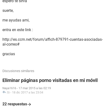
espero te sirva
suerte,
me ayudas ami,
entra en este link :
http://es.ccm.net/forum/affich-879791-cuentas-asociadas-
al-correo#
gracias
Discusiones similares
Eliminar páginas porno visitadas en mi móvil
Naya1616
-
17 mar 2015 a las 02:19
Si
-
18 dic 2017 a las 23:04
22 respuestas