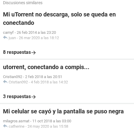
Discusiones similares
Mi uTorrent no descarga, solo se queda en
conectando
camyf
-
26 feb 2014 a las 23:20
juan
-
26 mar 2020 a las 18:12
8 respuestas
utorrent, conectando a compis...
Cristian092
-
2 feb 2018 a las 20:51
Cristian092
-
4 feb 2018 a las 14:32
3 respuestas
Mi celular se cayó y la pantalla se puso negra
milagros.asmat
-
11 oct 2018 a las 03:00
catherine
-
24 may 2020 a las 15:58