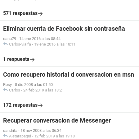
571 respuestas
Eliminar cuenta de Facebook sin contraseña
danu79
-
14 ene 2016 a las 08:44
Carlos-vialfa
-
19 ene 2016 a las 18:11
1 respuesta
Como recupero historial d conversacion en msn
Rosy
-
8 dic 2008 a las 01:50
Carlos
-
24 feb 2019 a las 18:21
172 respuestas
Recuperar conversacion de Messenger
sandrita
-
18 nov 2008 a las 06:34
Aletarapaqui
-
12 feb 2019 a las 19:18