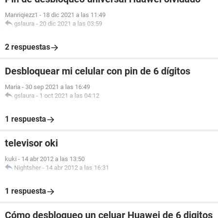
Manriqiezz1
-
18 dic 2021 a las 11:49
gslaura
-
20 dic 2021 a las 03:59
2 respuestas
Desbloquear mi celular con pin de 6 dígitos
Maria
-
30 sep 2021 a las 16:49
gslaura
-
1 oct 2021 a las 04:12
1 respuesta
televisor oki
kuki
-
14 abr 2012 a las 13:50
Nightsher
-
14 abr 2012 a las 16:31
1 respuesta
Cómo desbloqueo un celuar Huawei de 6 digitos