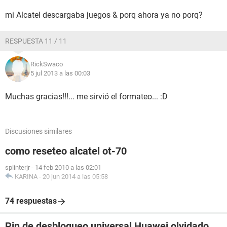
mi Alcatel descargaba juegos & porq ahora ya no porq?
RESPUESTA 11 / 11
RickSwaco
5 jul 2013 a las 00:03
Muchas gracias!!!... me sirvió el formateo... :D
Discusiones similares
como reseteo alcatel ot-70
splinterjr
-
14 feb 2010 a las 02:01
KARINA
-
20 jun 2014 a las 05:58
74 respuestas
Pin de desbloqueo universal Huawei olvidado