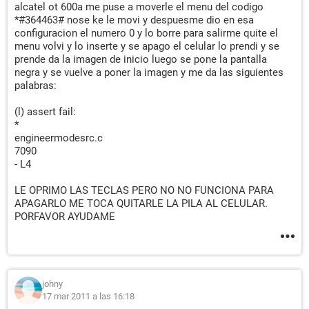
alcatel ot 600a me puse a moverle el menu del codigo
*#364463# nose ke le movi y despuesme dio en esa
configuracion el numero 0 y lo borre para salirme quite el
menu volvi y lo inserte y se apago el celular lo prendi y se
prende da la imagen de inicio luego se pone la pantalla
negra y se vuelve a poner la imagen y me da las siguientes
palabras:
(l) assert fail:
*
engineermodesrc.c
7090
- L4
LE OPRIMO LAS TECLAS PERO NO NO FUNCIONA PARA
APAGARLO ME TOCA QUITARLE LA PILA AL CELULAR.
PORFAVOR AYUDAME
johny
17 mar 2011 a las 16:18