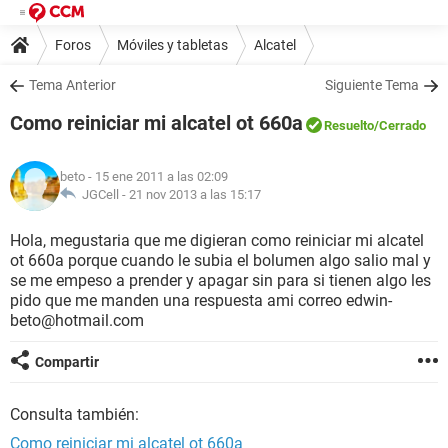
Foros
Móviles y tabletas
Alcatel
Tema Anterior
Siguiente Tema
Como reiniciar mi alcatel ot 660a
Resuelto
/Cerrado
beto
- 15 ene 2011 a las 02:09
JGCell -
21 nov 2013 a las 15:17
Hola, megustaria que me digieran como reiniciar mi alcatel
ot 660a porque cuando le subia el bolumen algo salio mal y
se me empeso a prender y apagar sin para si tienen algo les
pido que me manden una respuesta ami correo edwin-
beto@hotmail.com
Compartir
Consulta también:
Como reiniciar mi alcatel ot 660a