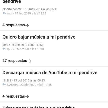
pendrive
alberto.donati1
-
18 may 2014 a las 05:11
mdr
-
14 feb 2019 a las 18:32
4 respuestas
Quiero bajar música a mi pendrive
perez
-
6 ene 2012 a las 16:52
rpl
-
28 feb 2020 a las 18:04
27 respuestas
Descargar música de YouTube a mi pendrive
f1f2f3
-
13 oct 2015 a las 00:33
NAIARA
-
22 abr 2020 a las 13:45
4 respuestas