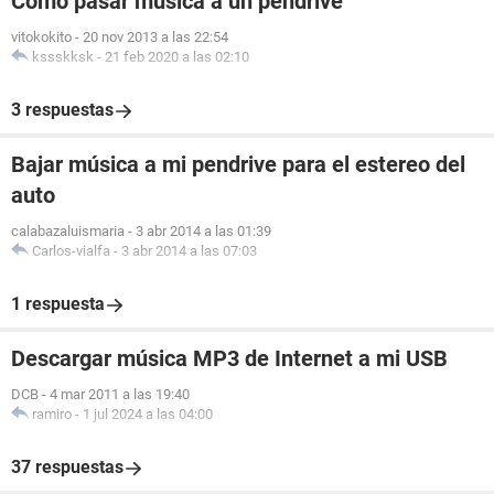
Cómo pasar música a un pendrive
vitokokito
-
20 nov 2013 a las 22:54
kssskksk
-
21 feb 2020 a las 02:10
3 respuestas
Bajar música a mi pendrive para el estereo del
auto
calabazaluismaria
-
3 abr 2014 a las 01:39
Carlos-vialfa
-
3 abr 2014 a las 07:03
1 respuesta
Descargar música MP3 de Internet a mi USB
DCB
-
4 mar 2011 a las 19:40
ramiro
-
1 jul 2024 a las 04:00
37 respuestas