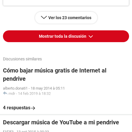
Ver los 23 comentarios
Mostrar toda la discusión
Discusiones similares
Cómo bajar música gratis de Internet al
pendrive
alberto.donati1
-
18 may 2014 à 05:11
mdr
-
14 feb 2019 à 18:32
4 respuestas
Descargar música de YouTube a mi pendrive
f1f2f3
-
13 oct 2015 à 00:33