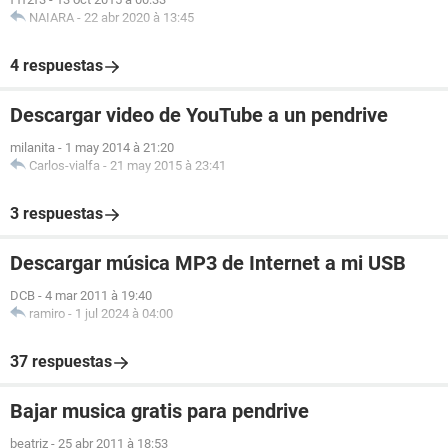
NAIARA
-
22 abr 2020 à 13:45
4 respuestas
Descargar video de YouTube a un pendrive
milanita
-
1 may 2014 à 21:20
Carlos-vialfa
-
21 may 2015 à 23:41
3 respuestas
Descargar música MP3 de Internet a mi USB
DCB
-
4 mar 2011 à 19:40
ramiro
-
1 jul 2024 à 04:00
37 respuestas
Bajar musica gratis para pendrive
beatriz
-
25 abr 2011 à 18:53