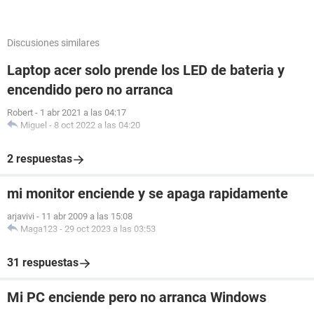
Discusiones similares
Laptop acer solo prende los LED de bateria y
encendido pero no arranca
Robert
-
1 abr 2021 a las 04:17
Miguel
-
8 oct 2022 a las 04:20
2 respuestas
mi monitor enciende y se apaga rapidamente
arjavivi
-
11 abr 2009 a las 15:08
Maga123
-
29 oct 2023 a las 03:53
31 respuestas
Mi PC enciende pero no arranca Windows