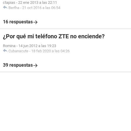
ctapias
-
22 ene 2013 a las 22:11
Bertha
-
21 oct 2016 a las 06:54
16 respuestas
¿Por qué mi teléfono ZTE no enciende?
Romina
-
14 jun 2012 a las 19:23
Cubanacute
-
18 feb 2020 a las 04:26
39 respuestas