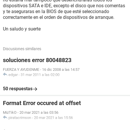
dispositivos SATA e IDE, excepto el disco que nos comentas
y te aseguraras en la BIOS de que esté seleccionado
correctamente en el orden de dispositivos de arranque.
Un saludo y suerte
Discusiones similares
soluciones error 80048823
FUERZA Y AYUDENME
-
16 dic 2008 a las 14:57
edgar
-
31 mar 2011 a las 02:00
50 respuestas
Format Error occured at offset
MizTikO
-
20 mar 2021 a las 03:56
piratacrimson
-
20 mar 2021 a las 15:56