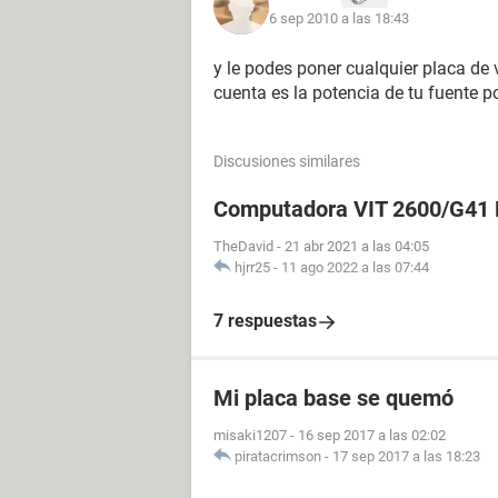
6 sep 2010 a las 18:43
y le podes poner cualquier placa de 
cuenta es la potencia de tu fuente po
Discusiones similares
Computadora VIT 2600/G41
TheDavid
-
21 abr 2021 a las 04:05
hjrr25
-
11 ago 2022 a las 07:44
7 respuestas
Mi placa base se quemó
misaki1207
-
16 sep 2017 a las 02:02
piratacrimson
-
17 sep 2017 a las 18:23