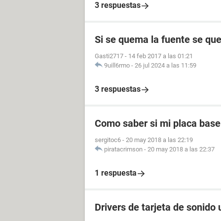
3 respuestas
Si se quema la fuente se q
Gasti2717
-
14 feb 2017 a las 01:21
9uill6rmo
-
26 jul 2024 a las 11:59
3 respuestas
Como saber si mi placa bas
sergitoc6
-
20 may 2018 a las 22:19
piratacrimson
-
20 may 2018 a las 22:37
1 respuesta
Drivers de tarjeta de sonido