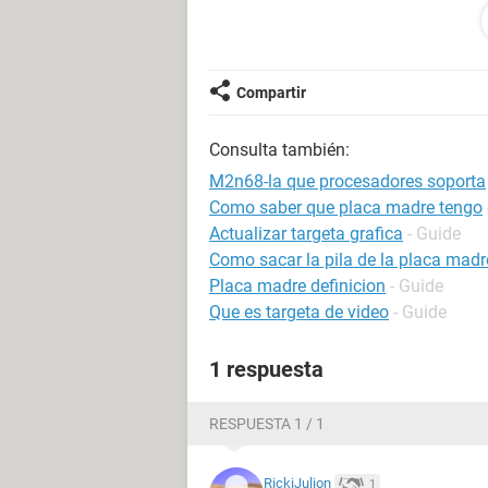
chipset del motherboard nvidia nfo
memoria del sistema [ trial version ]
Compartir
dimm1: kingston 2 gb ddr2-800 ddr
Consulta también:
(4-4-4-12 @ 266 mhz)
M2n68-la que procesadores soporta
dimm2: samsung m3 78t5663qz3-cf7 [
Como saber que placa madre tengo
Actualizar targeta grafica
- Guide
placa de video nvidia geforce 6150
Como sacar la pila de la placa madr
Placa madre definicion
- Guide
aceleradora 3d nvidia nforce 6100-
Que es targeta de video
- Guide
1 respuesta
ojala que les sirva los datitos que 
mi problema.
RESPUESTA 1 / 1
oajal que me puedan responder amigu
RickiJulion
1
=)