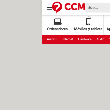
Ordenadores
Móviles y tablets
Ap
macOS
Internet
Hardware
Audio