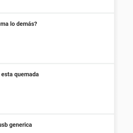
uema lo demás?
e esta quemada
 usb generica