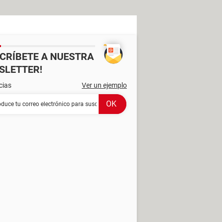
SCRÍBETE A NUESTRA
SLETTER!
cias
Ver un ejemplo