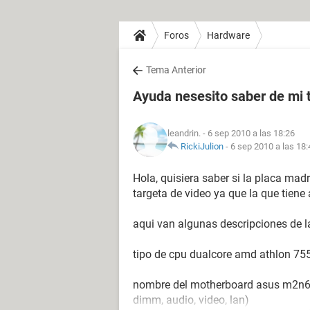
Foros
Hardware
Tema Anterior
Ayuda nesesito saber de mi 
leandrin.
- 6 sep 2010 a las 18:26
RickiJulion
-
6 sep 2010 a las 18:
Hola, quisiera saber si la placa mad
targeta de video ya que la que tiene
aqui van algunas descripciones de l
tipo de cpu dualcore amd athlon 75
nombre del motherboard asus m2n68-la
dimm, audio, video, lan)