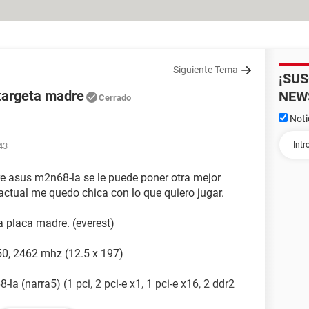
Siguiente Tema
¡SU
targeta madre
NEW
Cerrado
Noti
43
re asus m2n68-la se le puede poner otra mejor
 actual me quedo chica con lo que quiero jugar.
a placa madre. (everest)
50, 2462 mhz (12.5 x 197)
 (narra5) (1 pci, 2 pci-e x1, 1 pci-e x16, 2 ddr2