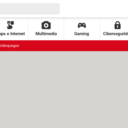
ps e Internet
Multimedia
Gaming
Cibersegurid
Videojuegos