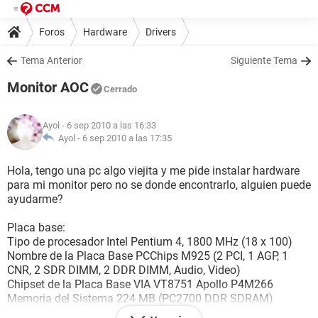
Foros
Hardware
Drivers
Tema Anterior
Siguiente Tema
Monitor AOC
Cerrado
Ayol
- 6 sep 2010 a las 16:33
Ayol -
6 sep 2010 a las 17:35
Hola, tengo una pc algo viejita y me pide instalar hardware
para mi monitor pero no se donde encontrarlo, alguien puede
ayudarme?
Placa base:
Tipo de procesador Intel Pentium 4, 1800 MHz (18 x 100)
Nombre de la Placa Base PCChips M925 (2 PCI, 1 AGP, 1
CNR, 2 SDR DIMM, 2 DDR DIMM, Audio, Video)
Chipset de la Placa Base VIA VT8751 Apollo P4M266
Memoria del Sistema 224 MB (PC2700 DDR SDRAM)
DIMM2: Kingston K 256 MB PC2700 DDR SDRAM (2.5-3-3-7