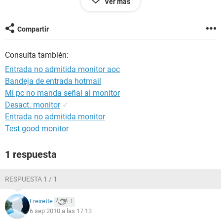
Ver más
@ 166 MHz) (2.0-3-3-6 @ 133 MHz)
Tipo de BIOS AMI (03/10/03)
Puerto de comunicación Puerto de comunicaciones (COM1)
Compartir
Puerto de comunicación ZTE Diagnostics Interface (COM3)
Puerto de comunicación ZTE NMEA Device (COM4)
Consulta también:
Puerto de comunicación Puerto de impresora (LPT1)
Entrada no admitida monitor aoc
Monitor:
Bandeja de entrada hotmail
Tarjeta gráfica S3 Graphics ProSavageDDR (32 MB)
Mi pc no manda señal al monitor
Acelerador 3D S3 ProSavageDDR (86c420)
Monitor AOC Spectrum 5E/5EA/5Elr/5ElrA [15" CRT]
Desact. monitor
✓
(1324770568)
Entrada no admitida monitor
Test good monitor
1 respuesta
RESPUESTA 1 / 1
Freirette
1
6 sep 2010 a las 17:13