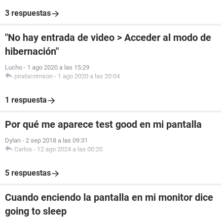
3 respuestas
"No hay entrada de video > Acceder al modo de
hibernación"
Lucho
-
1 ago 2020 a las 15:29
piratacrimson
-
1 ago 2020 a las 20:04
1 respuesta
Por qué me aparece test good en mi pantalla
Dylan
-
2 sep 2018 a las 09:31
Carlos
-
12 ago 2024 a las 00:20
5 respuestas
Cuando enciendo la pantalla en mi monitor dice
going to sleep