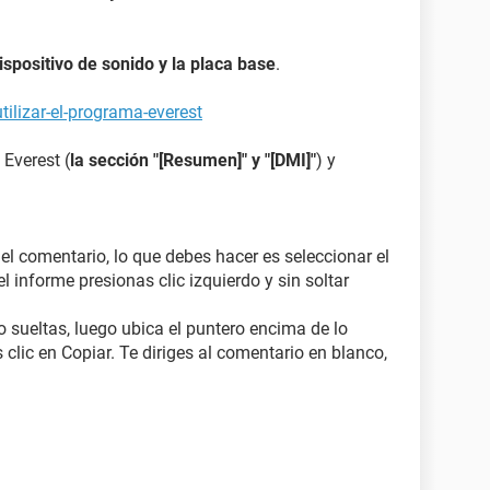
dispositivo de sonido y la placa base
.
ilizar-el-programa-everest
 Everest (
la sección "[Resumen]" y "[DMI]"
) y
 el comentario, lo que debes hacer es seleccionar el
l informe presionas clic izquierdo y sin soltar
o sueltas, luego ubica el puntero encima de lo
 clic en Copiar. Te diriges al comentario en blanco,