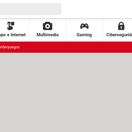
ps e Internet
Multimedia
Gaming
Cibersegurid
Videojuegos