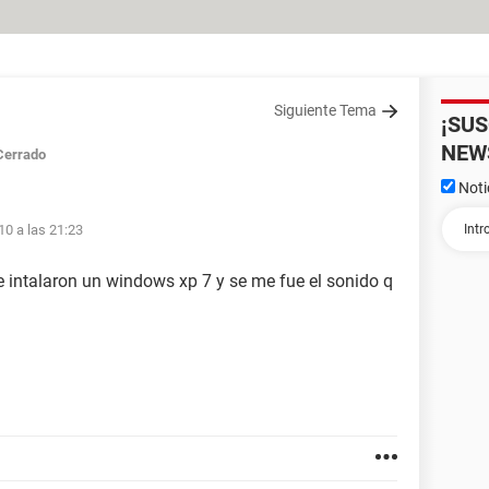
Siguiente Tema
¡SU
NEW
Cerrado
Noti
10 a las 21:23
 intalaron un windows xp 7 y se me fue el sonido q