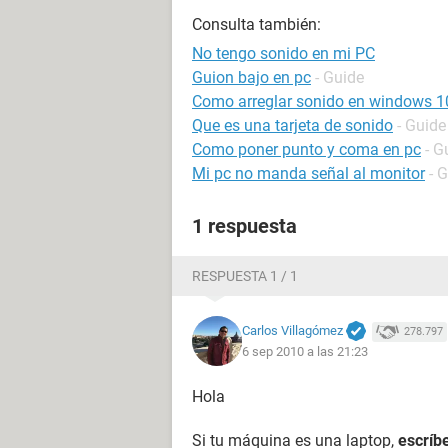
Consulta también:
No tengo sonido en mi PC
Guion bajo en pc
- Guide
Como arreglar sonido en windows 1
Que es una tarjeta de sonido
- Guide
Como poner punto y coma en pc
- G
Mi pc no manda señal al monitor
- 
1 respuesta
RESPUESTA 1 / 1
Carlos Villagómez
278.797
6 sep 2010 a las 21:23
Hola
Si tu máquina es una laptop,
escríb