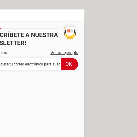
SCRÍBETE A NUESTRA
SLETTER!
cias
Ver un ejemplo