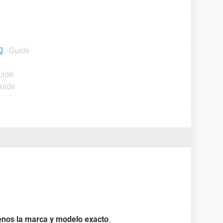
0
- Guide
uide
Guide
enos la marca y modelo exacto
.