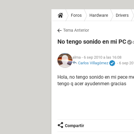
Foros
Hardware
Drivers
Tema Anterior
No tengo sonido en mi PC
alma
- 6 sep 2010 a las 16:08
Carlos Villagómez
-
6 sep 20
Hola, no tengo sonido en mi pece me
tengo q acer ayudenmen gracias
Compartir