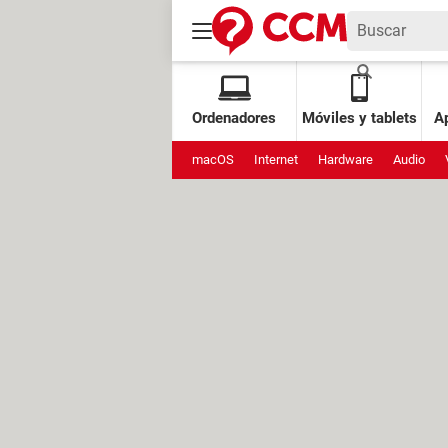
Ordenadores
Móviles y tablets
Ap
macOS
Internet
Hardware
Audio