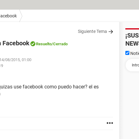
Facebook
Siguiente Tema
¡SU
n Facebook
NEW
Resuelto
/Cerrado
Noti
 14/08/2015, 01:00
19
quizas use facebook como puedo hacer? el es
a