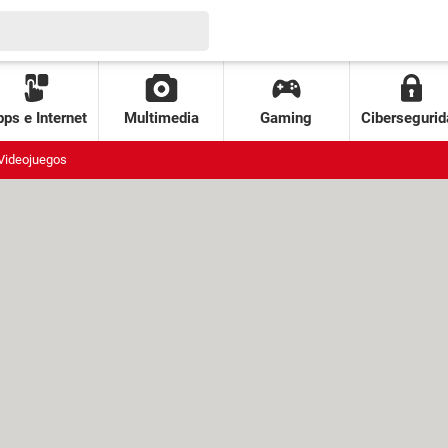
ps e Internet
Multimedia
Gaming
Cibersegurid
Videojuegos