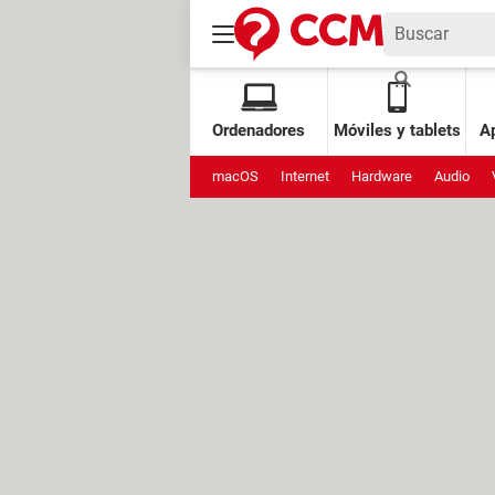
Ordenadores
Móviles y tablets
Ap
macOS
Internet
Hardware
Audio