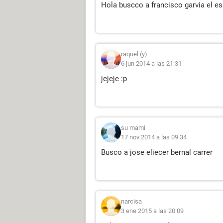
Hola buscco a francisco garvia el e
raquel (y)
6 jun 2014 a las 21:31
jejeje :p
su mami
17 nov 2014 a las 09:34
Busco a jose eliecer bernal carrer
narcisa
3 ene 2015 a las 20:09