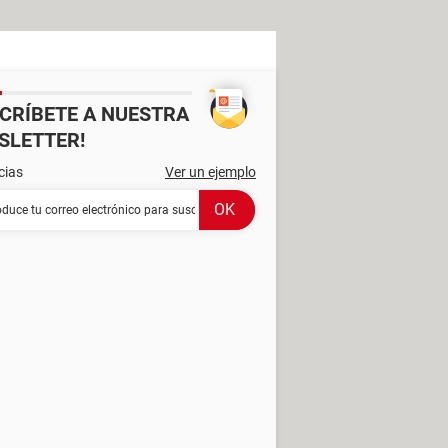
SCRÍBETE A NUESTRA
SLETTER!
cias
Ver un ejemplo