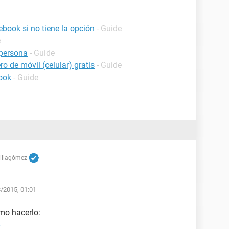
book si no tiene la opción
- Guide
e
persona
- Guide
o de móvil (celular) gratis
- Guide
ook
- Guide
Villagómez
8/2015, 01:01
ómo hacerlo:
k