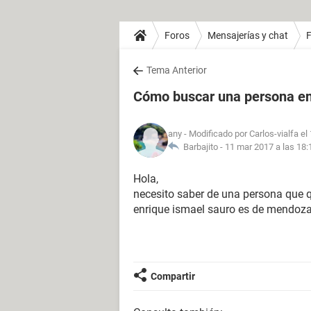
Foros
Mensajerías y chat
Tema Anterior
Cómo buscar una persona e
any
- Modificado por Carlos-vialfa el
Barbajito -
11 mar 2017 a las 18:
Hola,
necesito saber de una persona que 
enrique ismael sauro es de mendoz
Compartir