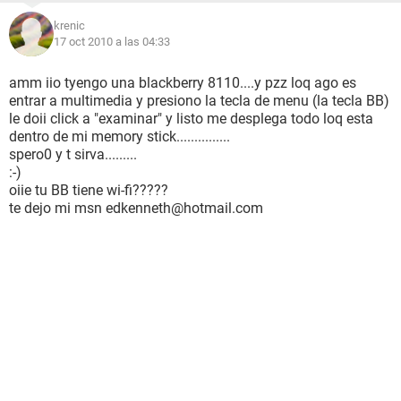
krenic
17 oct 2010 a las 04:33
amm iio tyengo una blackberry 8110....y pzz loq ago es
entrar a multimedia y presiono la tecla de menu (la tecla BB)
le doii click a "examinar" y listo me desplega todo loq esta
dentro de mi memory stick...............
spero0 y t sirva.........
:-)
oiie tu BB tiene wi-fi?????
te dejo mi msn edkenneth@hotmail.com