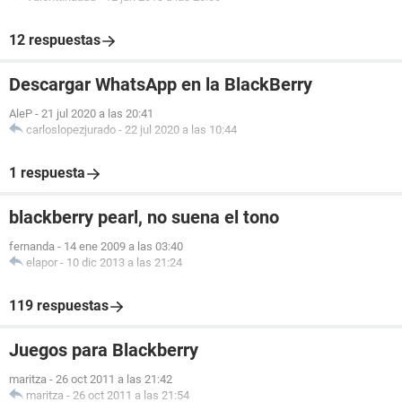
12 respuestas
Descargar WhatsApp en la BlackBerry
AleP
-
21 jul 2020 a las 20:41
carloslopezjurado
-
22 jul 2020 a las 10:44
1 respuesta
blackberry pearl, no suena el tono
fernanda
-
14 ene 2009 a las 03:40
elapor
-
10 dic 2013 a las 21:24
119 respuestas
Juegos para Blackberry
maritza
-
26 oct 2011 a las 21:42
maritza
-
26 oct 2011 a las 21:54